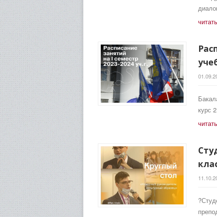
диал
читат
Рас
уче
01.09.2
Бакала
курс 
читат
Сту
кла
11.10.2
?Студ
препо