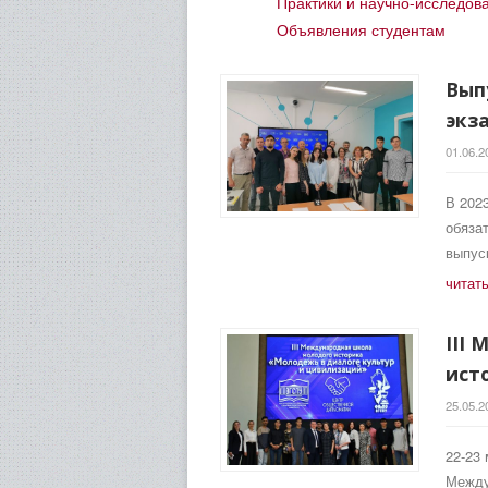
Практики и научно-исследов
Объявления студентам
Вып
экз
01.06.2
В 202
обяза
выпус
читат
III
ист
25.05.2
22-23
Между