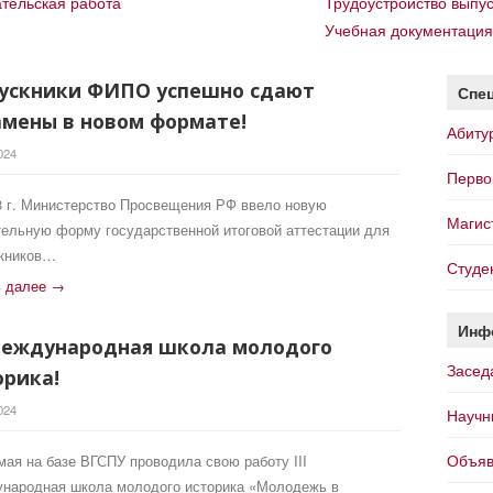
ательская работа
Трудоустройство выпу
Учебная документация
ускники ФИПО успешно сдают
Спе
амены в новом формате!
Абиту
024
Перво
3 г. Министерство Просвещения РФ ввело новую
Магис
тельную форму государственной итоговой аттестации для
кников…
Студе
ь далее →
Инф
 Международная школа молодого
Засед
орика!
024
Научн
Объяв
 мая на базе ВГСПУ проводила свою работу III
народная школа молодого историка «Молодежь в