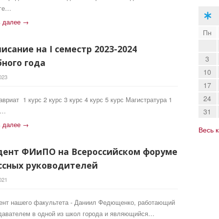
оге…
ь далее →
Пн
писание на I семестр 2023-2024
3
бного года
10
023
17
24
вриат 1 курс 2 курс 3 курс 4 курс 5 курс Магистратура 1
2…
31
ь далее →
Весь 
дент ФИиПО на Всероссийском форуме
ссных руководителей
021
ент нашего факультета - Даниил Федющенко, работающий
давателем в одной из школ города и являющийся…