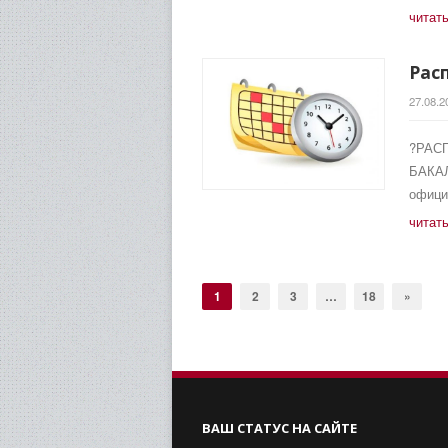
читат
Рас
27.08.2
?РАС
БАКАЛ
офици
читат
1
2
3
…
18
»
ВАШ СТАТУС НА САЙТЕ