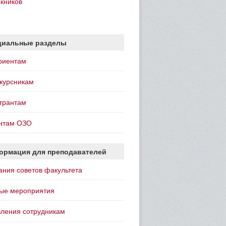
скников
циальные разделы
риентам
курсникам
трантам
нтам ОЗО
ормация для преподавателей
ания советов факультета
ые мероприятия
ления сотрудникам