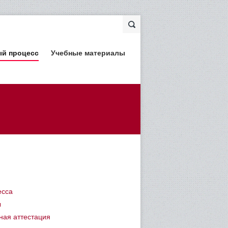
ый процесс
Учебные материалы
есса
ы
ная аттестация