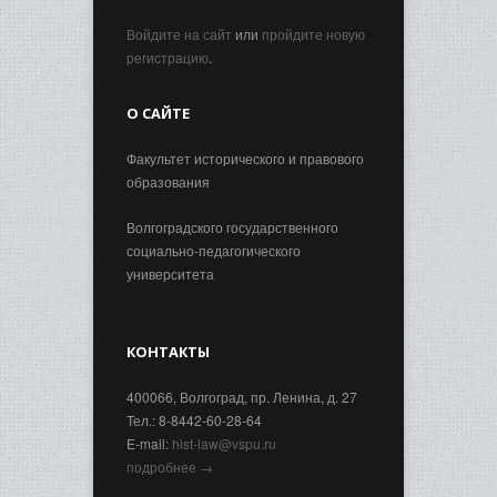
Войдите на сайт
или
пройдите новую
регистрацию
.
О САЙТЕ
Факультет исторического и правового
образования
Волгоградского государственного
социально-педагогического
университета
КОНТАКТЫ
400066, Волгоград, пр. Ленина, д. 27
Тел.: 8-8442-60-28-64
E-mail:
hist-law@vspu.ru
подробнее →