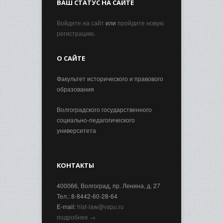
ВАШ СТАТУС НА САЙТЕ
Войдите на сайт
или
пройдите новую
регистрацию
.
О САЙТЕ
Факультет исторического и правового
образования
Волгоградского государственного
социально-педагогического
университета
КОНТАКТЫ
400066, Волгоград, пр. Ленина, д. 27
Тел.: 8-8442-60-28-64
E-mail:
hist-law@vspu.ru
подробнее →