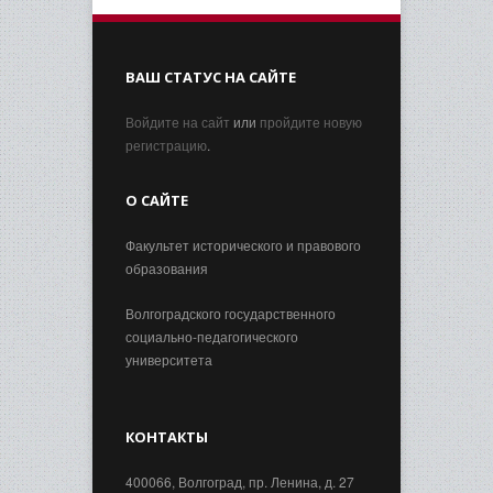
ВАШ СТАТУС НА САЙТЕ
Войдите на сайт
или
пройдите новую
регистрацию
.
О САЙТЕ
Факультет исторического и правового
образования
Волгоградского государственного
социально-педагогического
университета
КОНТАКТЫ
400066, Волгоград, пр. Ленина, д. 27