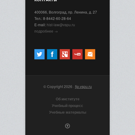
400066, Волгоград, пр. Ленина, д. 27
Тел.: 8-8442-60-28-64
E-mail:
hist-law@vspu.ru
подробнее →
© Copyright 2026 ·
fip.vspu.ru
Об институте
Учебный процесс
Учебные материалы