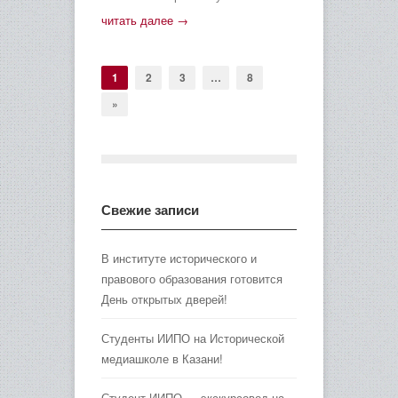
читать далее →
1
2
3
…
8
»
Свежие записи
В институте исторического и
правового образования готовится
День открытых дверей!
Студенты ИИПО на Исторической
медиашколе в Казани!
Студент ИИПО — экскурсовод на