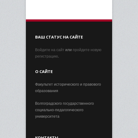
ВАШ СТАТУС НА САЙТЕ
Войдите на сайт
или
пройдите новую
регистрацию
.
О САЙТЕ
Факультет исторического и правового
образования
Волгоградского государственного
социально-педагогического
университета
КОНТАКТЫ