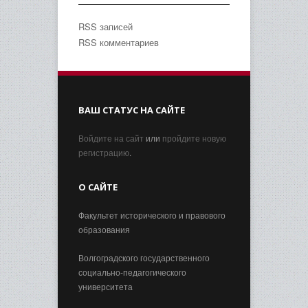
RSS записей
RSS комментариев
ВАШ СТАТУС НА САЙТЕ
Войдите на сайт
или
пройдите новую
регистрацию
.
О САЙТЕ
Факультет исторического и правового
образования
Волгоградского государственного
социально-педагогического
университета