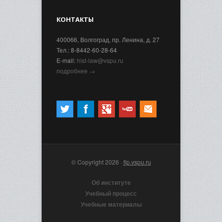
КОНТАКТЫ
400066, Волгоград, пр. Ленина, д. 27
Тел.: 8-8442-60-28-64
E-mail:
hist-law@vspu.ru
подробнее →
© Copyright 2026 ·
fip.vspu.ru
Об институте
Учебный процесс
Учебные материалы