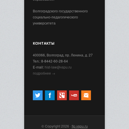
Волгоградского государственного
социально-педагогического
университета
КОНТАКТЫ
400066, Волгоград, пр. Ленина, д. 27
Тел.: 8-8442-60-28-64
E-mail:
hist-law@vspu.ru
подробнее →
© Copyright 2026 ·
fip.vspu.ru