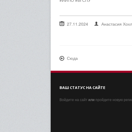
#ИИПО #ВГСПУ
27.11.2024
Анастасия Хох
Сюда
ВАШ СТАТУС НА САЙТЕ
Войдите на сайт
или
пройдите новую рег