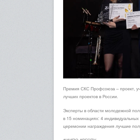
Премия СКС Профсоюза – проект, у
лучших проектов в России.
Эксперты в области молодежной пол
в 15 номинациях: 4 индивидуальных 
церемонии награждения лучшие пол