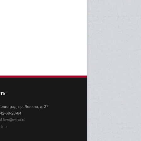
КТЫ
олгоград, пр. Ленина, д. 27
442-60-28-64
st-law@vspu.ru
ее →