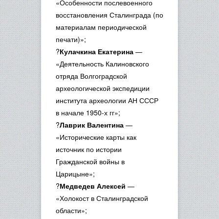
«Особенности послевоенного
восстановления Сталинграда (по
материалам периодической
печати)»;
?
Кулачкина Екатерина
—
«Деятельность Калиновского
отряда Волгоградской
археологической экспедиции
института археологии АН СССР
в начале 1950-х гг»;
?
Лаврик Валентина
—
«Исторические карты как
источник по истории
Гражданской войны в
Царицыне»;
?
Медведев Алексей
—
«Холокост в Сталинградской
области»;