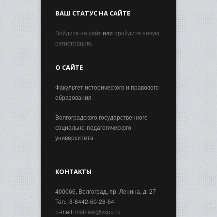
ВАШ СТАТУС НА САЙТЕ
Войдите на сайт
или
пройдите новую
регистрацию
.
О САЙТЕ
Факультет исторического и правового
образования
Волгоградского государственного
социально-педагогического
университета
КОНТАКТЫ
400066, Волгоград, пр. Ленина, д. 27
Тел.: 8-8442-60-28-64
E-mail:
hist-law@vspu.ru